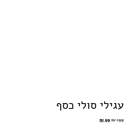
עגילי סולי כסף
₪
99
₪
199