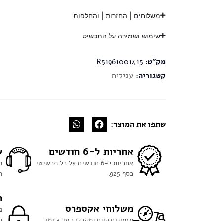
משלוחים | החזרות | והחלפות
שימוש ושמירה על התכשיט
מק"ט:
R51961001415
קטגוריה:
עגילים
שתפו את המוצר:
אחריות ל-6 חודשים
ש
אחריות ל-6 חודשים על כל תכשיטי
מ
כסף 925.
ה
ר
משלוחי אקספרס
פ
מזמינים היום ומקבלים עד 3 ימי
ח