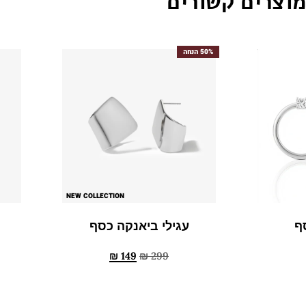
מוצרים קשורים
50% הנחה
NEW COLLECTION
סף
עגילי ביאנקה כסף
₪
149
₪
299