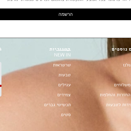
הרשמה
 נוספים
קטגוריות
D
NEW IN
לנו
שרשראות
טבעות
משלוחים
עגילים
החזרות והחלפות
צמידים
ידות לטבעות
תכשיטי גברים
סטים