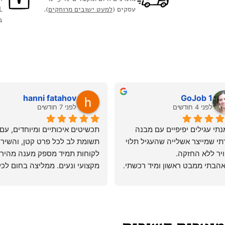
עסקים (
למעט ישובים מרוחקים
).
ב
hanni fatahov
GoJob 1
לפני 4 חודשים
לפני 7 חודשים
הזמנתי עגילים יפיפיים עם מבנה 
יצירתי שמייצר אשלייה שהעגיל תלוי 
ויר ללא החזקה.
התאהבתי ממבט ראשון ומיד רכשתי. 
מעבר לכישרון הגדול, אבי הוא 
שמחפשת פריטים מיוחדים 
מילואימניק בחזית ועל כך אני 
ואיכותיים!
עה לו.