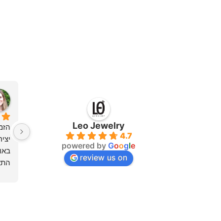
Leo Jewelry
4.7
powered by
G
o
o
g
l
e
באו
review us on
מצדי