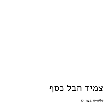
צמיד חבל כסף
₪
144
₪
289