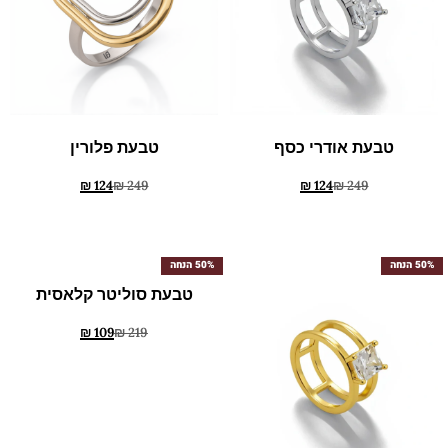
טבעת אודרי כסף
טבעת פלורין
₪
124
₪
249
₪
124
₪
249
50% הנחה
50% הנחה