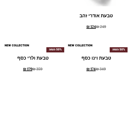
טבעת אודרי זהב
טבעת סוליטר קלאסית
₪
109
₪
219
₪
124
₪
249
50% הנחה
50% הנחה
NEW COLLECTION
NEW COLLECTION
טבעת וינו כסף
טבעת ולרי כסף
₪
179
₪
359
₪
174
₪
349