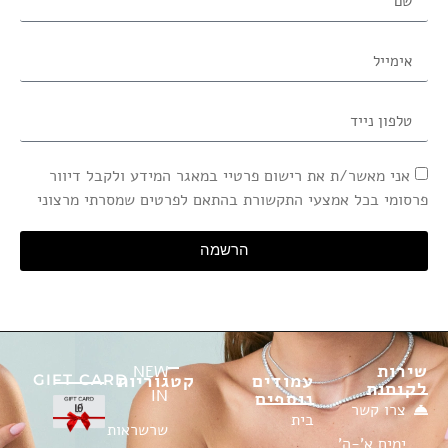
אני מאשר/ת את רישום פרטיי במאגר המידע ולקבל דיוור
פרסומי בכל אמצעי התקשורת בהתאם לפרטים שמסרתי מרצוני
הרשמה
שירות
NEW
עמודים
קטגוריות
GIFT CARD
לקוחות
IN
נוספים
צרו קשר
בית
שרשראות
ימים א'-ה'