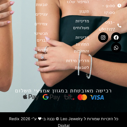
הסיפור שלנו
טבעות
9:00 -
תקנון
17:00
עגילים
מדיניות
053-
צמידים
משלוחים
4807277
תכשיטי
מדיניות
גברים
החזרות
סטים
והחלפות
מדריך מידות
לטבעות
רכישה מאובטחת במגוון אמצעי תשלום
כל הזכויות שמורות ל Leo Jewelry © נבנה ב-♥ ע"י 2026 Redix
Digital